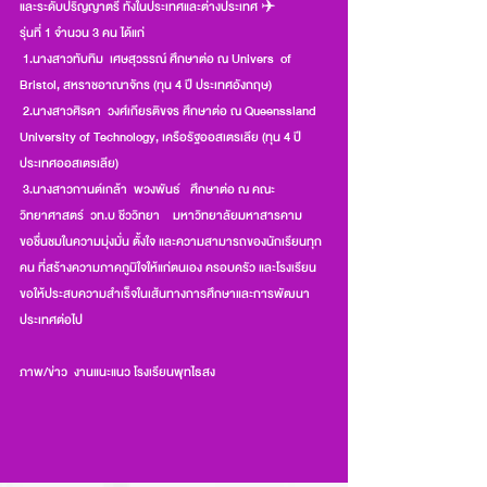
และระดับปริญญาตรี ทั้งในประเทศและต่างประเทศ ✈️
รุ่นที่ 1 จำนวน 3 คน ได้แก่
 1.นางสาวทับทิม  เศษสุวรรณ์ ศึกษาต่อ ณ Univers  of 
Bristol, สหราชอาณาจักร (ทุน 4 ปี ประเทศอังกฤษ)
 2.นางสาวศิรดา  วงศ์เกียรติขจร ศึกษาต่อ ณ Queenssland 
University of Technology, เครือรัฐออสเตรเลีย (ทุน 4 ปี 
ประเทศออสเตรเลีย)
 3.นางสาวกานต์เกล้า  พวงพันธ์   ศึกษาต่อ ณ คณะ
วิทยาศาสตร์  วท.บ ชีววิทยา    มหาวิทยาลัยมหาสารคาม
ขอชื่นชมในความมุ่งมั่น ตั้งใจ และความสามารถของนักเรียนทุก
คน ที่สร้างความภาคภูมิใจให้แก่ตนเอง ครอบครัว และโรงเรียน 
ขอให้ประสบความสำเร็จในเส้นทางการศึกษาและการพัฒนา
ประเทศต่อไป
ภาพ/ข่าว  งานแนะแนว โรงเรียนพุทไธสง